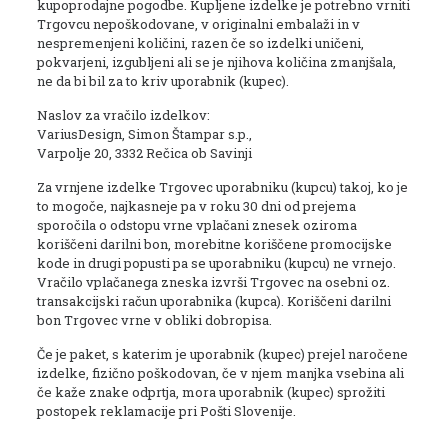
kupoprodajne pogodbe. Kupljene izdelke je potrebno vrniti
Trgovcu nepoškodovane, v originalni embalaži in v
nespremenjeni količini, razen če so izdelki uničeni,
pokvarjeni, izgubljeni ali se je njihova količina zmanjšala,
ne da bi bil za to kriv uporabnik (kupec).
Naslov za vračilo izdelkov:
VariusDesign, Simon Štampar s.p.,
Varpolje 20, 3332 Rečica ob Savinji
Za vrnjene izdelke Trgovec uporabniku (kupcu) takoj, ko je
to mogoče, najkasneje pa v roku 30 dni od prejema
sporočila o odstopu vrne vplačani znesek oziroma
koriščeni darilni bon, morebitne koriščene promocijske
kode in drugi popusti pa se uporabniku (kupcu) ne vrnejo.
Vračilo vplačanega zneska izvrši Trgovec na osebni oz.
transakcijski račun uporabnika (kupca). Koriščeni darilni
bon Trgovec vrne v obliki dobropisa.
Če je paket, s katerim je uporabnik (kupec) prejel naročene
izdelke, fizično poškodovan, če v njem manjka vsebina ali
če kaže znake odprtja, mora uporabnik (kupec) sprožiti
postopek reklamacije pri Pošti Slovenije.