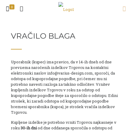
0
VRAČILO BLAGA
Uporabnik (kupec) ima pravico, da v 14-ih dneh od dne
prevzema naročenih izdelkov Trgovcu na kontaktni
elektronski naslov info@varius-design.com, sporoči, da
odstopa od kupoprodajne pogodbe, pri čemer mu ni
potrebno navesti razloga za takšno odločitev. Vrnitev
kupljenih izdelkov Trgovcu v roku za odstop od
kupoprodajne pogodbe šteje za sporočilo o odstopu. Edini
strošek, ki zaradi odstopa od kupoprodajne pogodbe
bremeni uporabnika (kupca), je strošek vračila izdelkov
Trgovcu.
Kupljene izdelke je potrebno vrniti Trgovcu najkasneje v
roku
30-ih dni
od dne oddanega sporočila o odstopu od