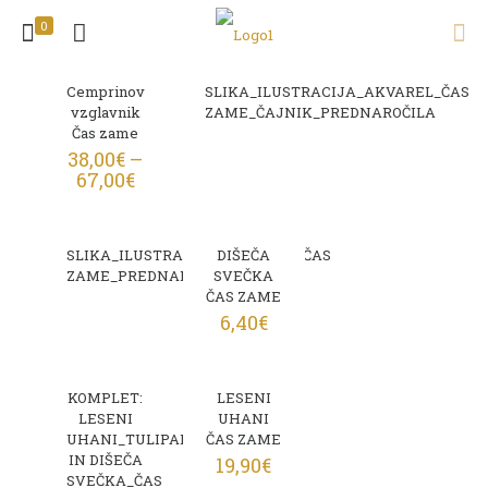
0
Cemprinov
SLIKA_ILUSTRACIJA_AKVAREL_ČAS
vzglavnik
ZAME_ČAJNIK_PREDNAROČILA
Čas zame
38,00
€
–
67,00
€
SLIKA_ILUSTRACIJA_AKVAREL_ČAS
DIŠEČA
ZAME_PREDNAROČILA
SVEČKA
ČAS ZAME
6,40
€
KOMPLET:
LESENI
LESENI
UHANI
UHANI_TULIPAN
ČAS ZAME
IN DIŠEČA
19,90
€
SVEČKA_ČAS